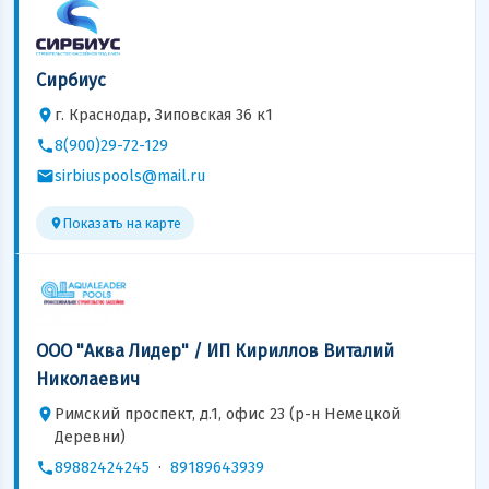
Сирбиус
г. Краснодар, Зиповская 36 к1
8(900)29-72-129
sirbiuspools@mail.ru
Показать на карте
ООО "Аква Лидер" / ИП Кириллов Виталий
Николаевич
Римский проспект, д.1, офис 23 (р-н Немецкой
Деревни)
89882424245
·
89189643939